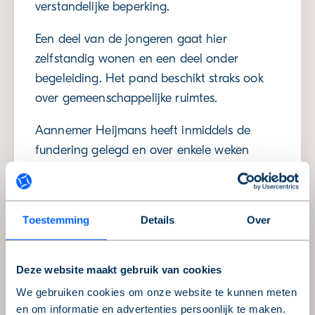
verstandelijke beperking.
Een deel van de jongeren gaat hier
zelfstandig wonen en een deel onder
begeleiding. Het pand beschikt straks ook
over gemeenschappelijke ruimtes.
Aannemer Heijmans heeft inmiddels de
fundering gelegd en over enkele weken
worden de eerste vloerdelen erop gelegd.
De eerste palen gingen in juli de grond in en
Toestemming
Details
Over
een jaar later, in de zomer van 2019 worden
de appartementen opgeleverd.
Deze website maakt gebruik van cookies
Auteur
We gebruiken cookies om onze website te kunnen meten
en om informatie en advertenties persoonlijk te maken.
Sabrina Kuhlman