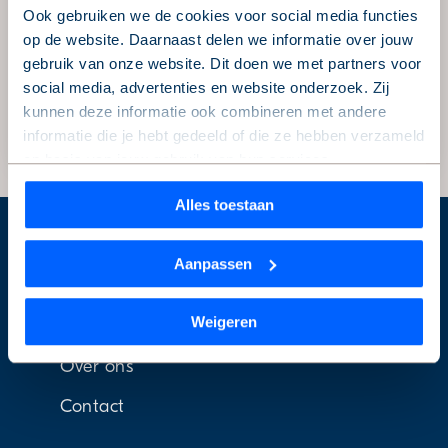
Ook gebruiken we de cookies voor social media functies
Datum
op de website. Daarnaast delen we informatie over jouw
25 september 2018
gebruik van onze website. Dit doen we met partners voor
Deel dit bericht
social media, advertenties en website onderzoek. Zij
kunnen deze informatie ook combineren met andere
informatie die je hebt gedeeld of die ze hebben verzameld
op basis van jouw gebruik van hun services.
Alles toestaan
Wil je je keuze aanpassen of je toestemming intrekken?
Dat kan op elk moment via de link ‘
cookieverklaring
’
De Alliantie Ontwikkeling
onderaan de pagina.
Aanpassen
Home
We werken samen met
1 derde
die uw gegevens kunnen
Weigeren
Nieuws
ontvangen en verwerken.
Over ons
Contact