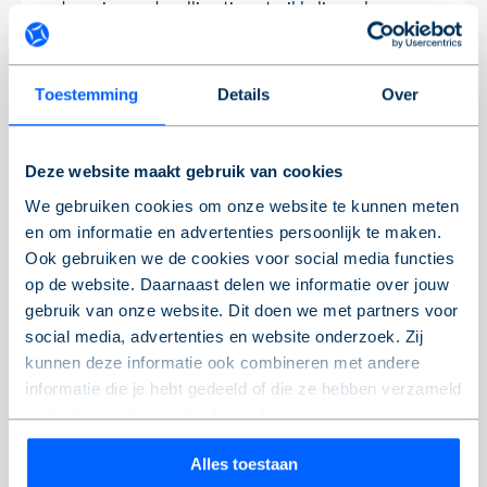
domeinen: de-alliantieontwikkeling.nl
Uw huidige stand: Weigeren.
Verander uw toestemming
Toestemming
Details
Over
Cookieverklaring laatst bijgewerkt op
27/07/2026 door
Cookiebot
:
Deze website maakt gebruik van cookies
We gebruiken cookies om onze website te kunnen meten
en om informatie en advertenties persoonlijk te maken.
Noodzakelijk (4)
Ook gebruiken we de cookies voor social media functies
op de website. Daarnaast delen we informatie over jouw
Noodzakelijke cookies zijn nodig om de
gebruik van onze website. Dit doen we met partners voor
website goed te kunnen gebruiken. Ze
social media, advertenties en website onderzoek. Zij
zorgen ervoor dat de basis van de website
kunnen deze informatie ook combineren met andere
juist werkt, zoals de navigatie en de
informatie die je hebt gedeeld of die ze hebben verzameld
beveiligde pagina’s. Zonder deze cookies
op basis van jouw gebruik van hun services.
werkt de website niet zoals het hoort.
Alles toestaan
Wil je je keuze aanpassen of je toestemming intrekken?