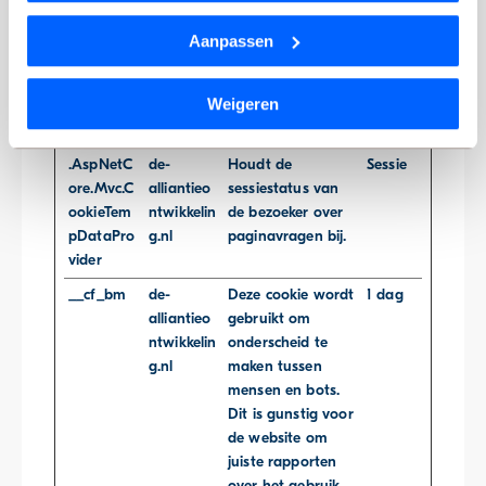
Maximale
Dat kan op elk moment via de link ‘
cookieverklaring
’
Naam
Aanbieder
Doel
bewaartermijn
onderaan de pagina.
Aanpassen
.AspNetC
de-
Helpt Cross-Site
Sessie
ore.Antifo
alliantieo
Request Forgery
We werken samen met
1 derde
die uw gegevens kunnen
Weigeren
rgery.#
ntwikkelin
(CSRF) -aanvallen
ontvangen en verwerken.
g.nl
te voorkomen.
.AspNetC
de-
Houdt de
Sessie
ore.Mvc.C
alliantieo
sessiestatus van
ookieTem
ntwikkelin
de bezoeker over
pDataPro
g.nl
paginavragen bij.
vider
__cf_bm
de-
Deze cookie wordt
1 dag
alliantieo
gebruikt om
ntwikkelin
onderscheid te
g.nl
maken tussen
mensen en bots.
Dit is gunstig voor
de website om
juiste rapporten
over het gebruik