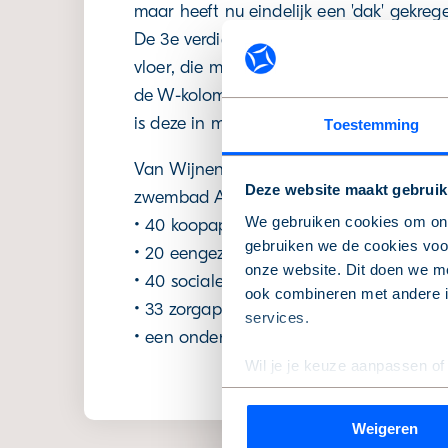
maar heeft nu eindelijk een 'dak' gekreg
De 3e verdiepingsvloer is namelijk gestor
vloer, die maar liefst 1,5 meter dik is (pl
de W-kolom het fundament van de 51 met
is deze in meerdere lagen gestort.
Toestemming
Van Wijnen bouwt voor ons in Veld 2 13
Deze website maakt gebruik
zwembad Amerena. Het woonprogramma 
We gebruiken cookies om onz
•
40 koopappartementen (De Dirigent);
gebruiken we de cookies voor
•
20 eengezinswoningen voor een beleg
onze website. Dit doen we me
• 40 sociale huurwoningen voor de Allian
ook combineren met andere in
• 33 zorgappartementen voor Amerpoort
services.
• een ondergrondse parkeergarage met 9
Wil je je keuze aanpassen of
de pagina.
Weigeren
We werken samen met
1 de