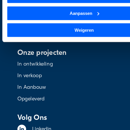
We werken samen met
1 derde
die uw gegevens kunnen on
Nieuws
verwerken.
Aanpassen
Over ons
Weigeren
Contact
Onze projecten
In ontwikkeling
In verkoop
In Aanbouw
Opgeleverd
Volg Ons
Linkedin