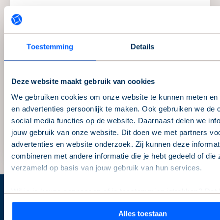
Bekijk hier het filmpje van de festiviteit:
https://www.facebook.com/huizermaatjes/videos/
Toestemming
Details
Auteur
Karianne Goossens
Deze website maakt gebruik van cookies
Datum
We gebruiken cookies om onze website te kunnen meten en 
25 september 2020
en advertenties persoonlijk te maken. Ook gebruiken we de 
Deel dit bericht
social media functies op de website. Daarnaast delen we inf
jouw gebruik van onze website. Dit doen we met partners voo
advertenties en website onderzoek. Zij kunnen deze informat
combineren met andere informatie die je hebt gedeeld of die
verzameld op basis van jouw gebruik van hun services.
Wil je je keuze aanpassen of je toestemming intrekken? Dat 
De Alliantie Ontwikkeling
moment via de link ‘
cookieverklaring
’ onderaan de pagina.
Alles toestaan
Home