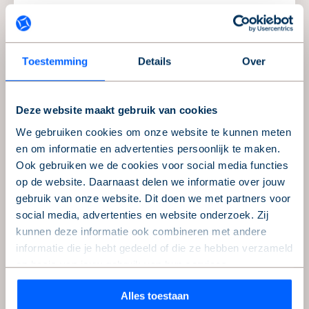
woningen voorzien van laagtemperatuur
verwarming en hebben ze eigen
zonnepanelen aangesloten achter de meter.
Toestemming
Details
Over
Gedurende de uitvoering van de
werkzaamheden van fase 1 hebben we in
Deze website maakt gebruik van cookies
samenwerking met hoofdaannemer Nijhuis
We gebruiken cookies om onze website te kunnen meten
uit Apeldoorn het nog te realiseren gedeelte
en om informatie en advertenties persoonlijk te maken.
van fase 2 aangepast zodat deze laatste
Ook gebruiken we de cookies voor social media functies
woningen compleet van het gas af zijn.
op de website. Daarnaast delen we informatie over jouw
Twee pelletgestookte cv-ketels gaan de
gebruik van onze website. Dit doen we met partners voor
social media, advertenties en website onderzoek. Zij
woningen van fase 2 voorzien van
kunnen deze informatie ook combineren met andere
warmtapwater en warmte.
informatie die je hebt gedeeld of die ze hebben verzameld
op basis van jouw gebruik van hun services.
Auteur
Alles toestaan
Wil je je keuze aanpassen of je toestemming intrekken?
Jelle de Jong