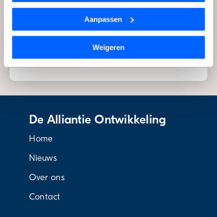
Dat kan op elk moment via de link ‘
cookieverklaring
’
Datum
onderaan de pagina.
Aanpassen
31 oktober 2018
Deel dit bericht
We werken samen met
1 derde
die uw gegevens kunnen
Weigeren
ontvangen en verwerken.
De Alliantie Ontwikkeling
Home
Nieuws
Over ons
Contact