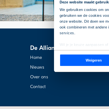
Deze website maakt gebruik
We gebruiken cookies om onz
gebruiken we de cookies voor
onze website. Dit doen we me
ook combineren met andere in
services.
Wil je je keuze aanpassen of
De Alliantie Ontwikkeling
de pagina.
Home
Weigeren
We werken samen met
1 de
Nieuws
Over ons
Contact