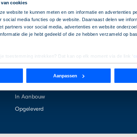
 van cookies
e website te kunnen meten en om informatie en advertenties pe
 social media functies op de website. Daarnaast delen we infor
t partners voor social media, advertenties en website onderzoek
formatie die je hebt gedeeld of die ze hebben verzameld op ba
 je toestemming intrekken? Dat kan op elk moment via de link ‘
c
Onze projecten
Vo
In ontwikkeling
Aanpassen
rde
die uw gegevens kunnen ontvangen en verwerken.
In verkoop
In Aanbouw
Opgeleverd